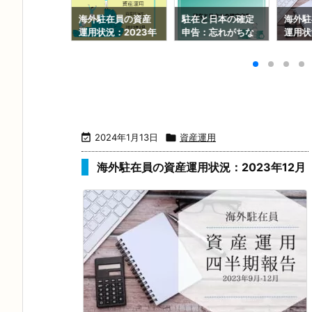
駐在中の資産
海外駐在員の資産
駐在と日本の確定
海外駐
：注意点とよ
運用状況：2023年
申告：忘れがちな
運用状
る落とし穴
2月
手続きまとめ
12月

2024年1月13日

資産運用
海外駐在員の資産運用状況：2023年12月