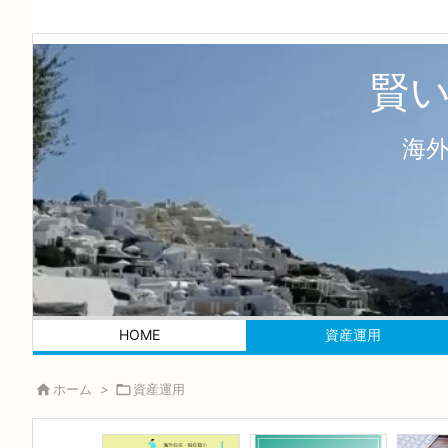
賢
海
HOME
資産運用

ホーム
>

資産運用