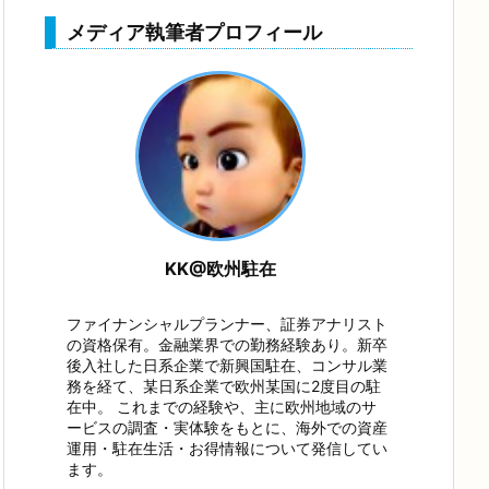
メディア執筆者プロフィール
在員の資産
海外駐在員の資産
海外駐在員の資産
海外駐
：2023年
運用状況：2023年
運用状況：2023年
運用状況
5月
4月
3月
KK@欧州駐在
ファイナンシャルプランナー、証券アナリスト
の資格保有。金融業界での勤務経験あり。新卒
後入社した日系企業で新興国駐在、コンサル業
務を経て、某日系企業で欧州某国に2度目の駐
在中。 これまでの経験や、主に欧州地域のサ
ービスの調査・実体験をもとに、海外での資産
運用・駐在生活・お得情報について発信してい
ます。