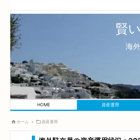
賢
海
HOME
資産運用

ホーム
>

資産運用