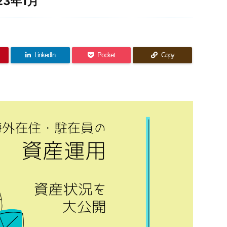
3年1月
LinkedIn
Pocket
Copy