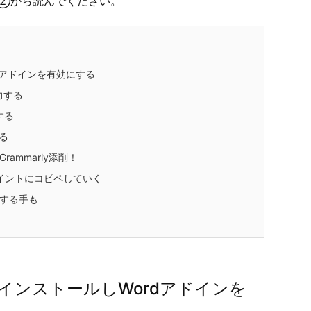
方は②から読んでください。
rdアドインを有効にする
力する
する
る
ammarly添削！
イントにコピペしていく
する手も
yをインストールしWordアドインを