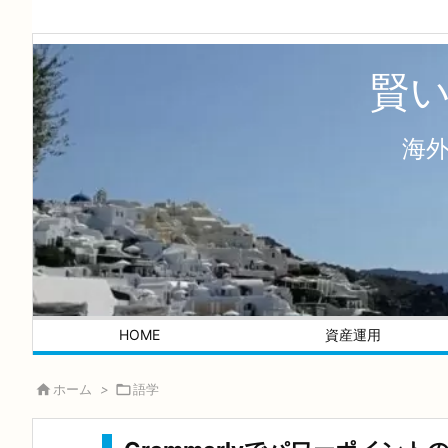
賢
海
HOME
資産運用

ホーム
>

語学