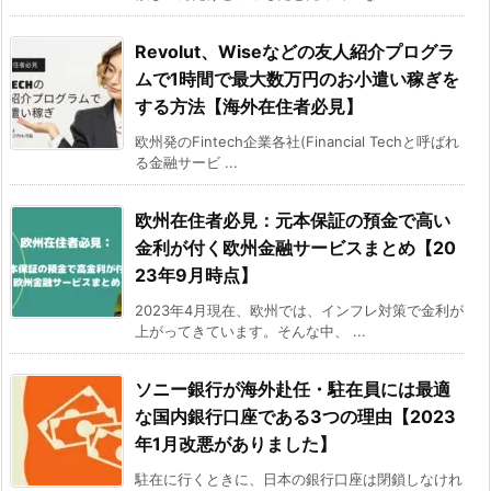
Revolut、Wiseなどの友人紹介プログラ
ムで1時間で最大数万円のお小遣い稼ぎを
する方法【海外在住者必見】
欧州発のFintech企業各社(Financial Techと呼ばれ
る金融サービ ...
欧州在住者必見：元本保証の預金で高い
金利が付く欧州金融サービスまとめ【20
23年9月時点】
2023年4月現在、欧州では、インフレ対策で金利が
上がってきています。そんな中、 ...
ソニー銀行が海外赴任・駐在員には最適
な国内銀行口座である3つの理由【2023
年1月改悪がありました】
駐在に行くときに、日本の銀行口座は閉鎖しなけれ