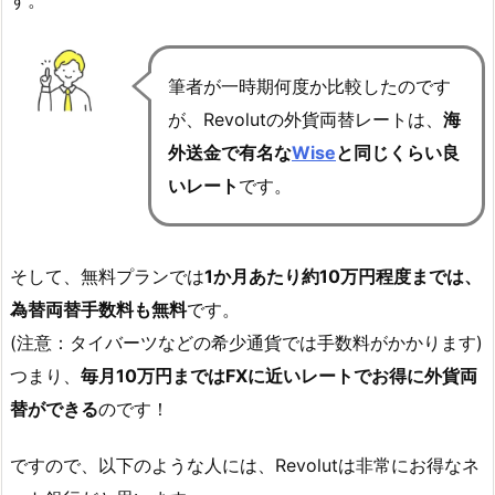
す。
筆者が一時期何度か比較したのです
が、Revolutの外貨両替レートは、
海
外送金で有名な
Wise
と同じくらい良
いレート
です。
そして、無料プランでは
1か月あたり約10万円程度までは、
為替両替手数料も無料
です。
(注意：タイバーツなどの希少通貨では手数料がかかります)
つまり、
毎月10万円まではFXに近いレートでお得に外貨両
替ができる
のです！
ですので、以下のような人には、Revolutは非常にお得なネ