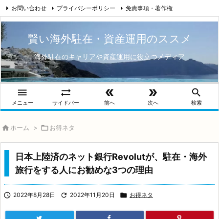
お問い合わせ
プライバシーポリシー
免責事項・著作権

プロフィール
Twitter
RSS
賢い海外駐在・資産運用のススメ
海外駐在のキャリアや資産運用に役立つメディア





メニュー
サイドバー
前へ
次へ
検索

ホーム
>

お得ネタ
日本上陸済のネット銀行Revolutが、駐在・海外
旅行をする人にお勧めな3つの理由

2022年8月28日

2022年11月20日

お得ネタ